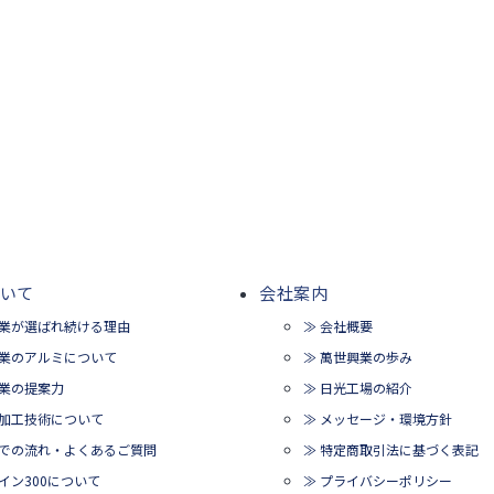
いて
会社案内
興業が選ばれ続ける理由
≫ 会社概要
興業のアルミについて
≫ 萬世興業の歩み
興業の提案力
≫ 日光工場の紹介
ミ加工技術について
≫ メッセージ・環境方針
までの流れ・よくあるご質問
≫ 特定商取引法に基づく表記
イン300について
≫ プライバシーポリシー