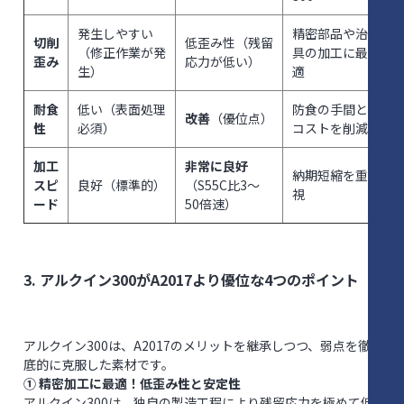
発生しやすい
精密部品や治
切削
低歪み性（残留
（修正作業が発
具の加工に最
歪み
応力が低い）
生）
適
耐食
低い（表面処理
防食の手間と
改善
（優位点）
性
必須）
コストを削減
加工
非常に良好
納期短縮を重
スピ
良好（標準的）
（S55C比3〜
視
ード
50倍速）
3. アルクイン300がA2017より優位な4つのポイント
アルクイン300は、A2017のメリットを継承しつつ、弱点を徹
底的に克服した素材です。
① 精密加工に最適！低歪み性と安定性
アルクイン300は、独自の製造工程により残留応力を極めて低