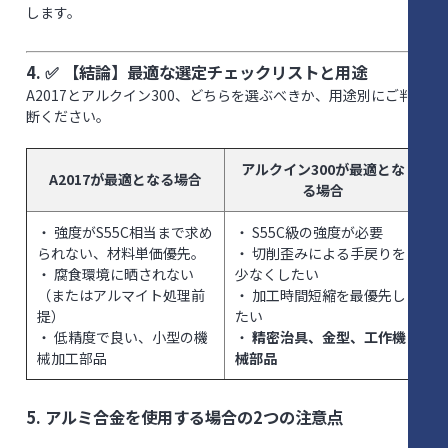
します。
4. ✅ 【結論】最適な選定チェックリストと用途
A2017とアルクイン300、どちらを選ぶべきか、用途別にご判
断ください。
アルクイン300が最適とな
A2017が最適となる場合
る場合
・ 強度がS55C相当まで求め
・ S55C級の強度が必要
られない、材料単価優先。
・ 切削歪みによる手戻りを
・ 腐食環境に晒されない
少なくしたい
（またはアルマイト処理前
・ 加工時間短縮を最優先し
提）
たい
・ 低精度で良い、小型の機
・
精密治具、金型、工作機
械加工部品
械部品
5. アルミ合金を使用する場合の
2つの注意点