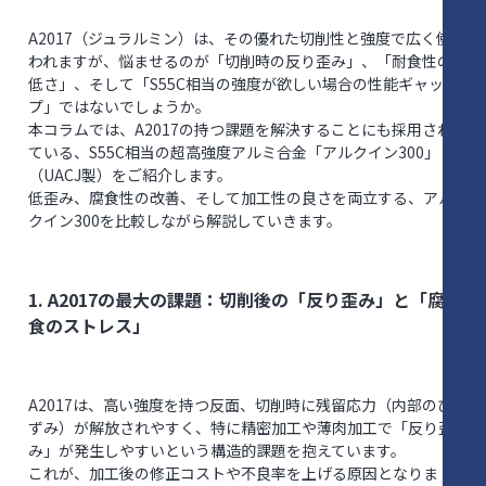
A2017（ジュラルミン）は、その優れた切削性と強度で広く使
われますが、悩ませるのが「切削時の反り歪み」、「耐食性の
低さ」、そして「S55C相当の強度が欲しい場合の性能ギャッ
プ」ではないでしょうか。
本コラムでは、A2017の持つ課題を解決することにも採用され
ている、S55C相当の超高強度アルミ合金「アルクイン300」
（UACJ製）をご紹介します。
低歪み、腐食性の改善、そして加工性の良さを両立する、アル
クイン300を比較しながら解説していきます。
1. A2017の最大の課題：切削後の「反り歪み」と「腐
食のストレス」
A2017は、高い強度を持つ反面、切削時に残留応力（内部のひ
ずみ）が解放されやすく、特に精密加工や薄肉加工で「反り歪
み」が発生しやすいという構造的課題を抱えています。
これが、加工後の修正コストや不良率を上げる原因となりま