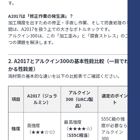
す。
A2017は「修正作業の発生源」？
加工精度を出すための修正・手直し作業、そして防食処理の手
間は、A2017を扱う上での大きなボトルネックです。
アルクイン300は、この「加工歪み」と「腐食ストレス」の二
つの課題を解決します。
2. A2017とアルクイン300の基本性能比較（一目でわ
かる性能差）
両材質の基本的な違いを以下の比較表でご確認ください。
アルクイン
A2017（ジュラ
選定のポイン
項目
300（UACJ製
ルミン）
ト
品）
S55C級の強
最高強度
高強度
度が必要なら
強度
（★★★★☆）
（★★★☆☆）
アルクイン
（
S55C相当
）
300