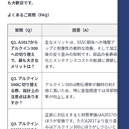
も大歓迎です。
よくあるご質問（FAQ）
質問（Q）
回答（A）
Q1. A2017から
主なメリットは、S55C相当への強度ア
アルクイン300
ップと耐食性の劇的な改善、そして加工
への切り替え
後の反り歪みの抑制です。部品の長寿命
で、最も大きな
化とメンテナンスコストの削減に貢献し
メリットは？
ます。
Q2. アルクイン
300に切り替え
アルクイン300は熱伝導率が鋼材の約3
る際、設計上の
倍と高いため、特に金型用途では冷却効
注意点はありま
率が向上します。
すか？
正直にお伝えすると材質単価はA2017の
ほうが安価です。ただA2017より反り歪
Q3. アルクイン
みはアルクイン300にほうがしづらいと