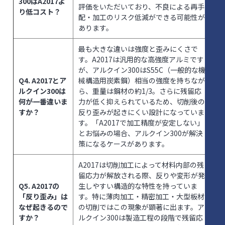
300はA2017よ
評価をいただいており、不良による再手
り低コスト？
配・加工のリスク低減ができる可能性が
あります。
最も大きな違いは強度と歪みにくさで
す。A2017は汎用的な高強度アルミです
が、アルクイン300はS55C（一般的な機
Q4. A2017とア
械構造用炭素鋼）相当の強度を持ちなが
ルクイン300は
ら、重量は鋼材の約1/3。さらに残留応
何が一番違いま
力が低く抑えられているため、切削後の
すか？
反り歪みが起きにくい設計になっていま
す。「A2017で加工精度が安定しない」
とお悩みの場合、アルクイン300が解決
策になるケースがあります。
A2017は切削加工によって材料内部の残
留応力が解放される際、反りや変形が発
Q5. A2017の
生しやすい構造的な特性を持っていま
「反り歪み」は
す。特に薄肉加工・精密加工・大型板材
なぜ起きるので
の切削ではこの現象が顕著に出ます。ア
すか？
ルクイン300は製造工程の段階で残留応