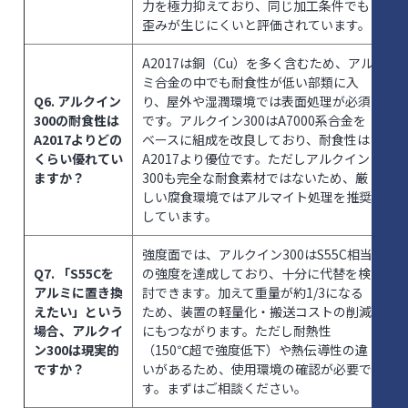
力を極力抑えており、同じ加工条件でも
歪みが生じにくいと評価されています。
A2017は銅（Cu）を多く含むため、アル
ミ合金の中でも耐食性が低い部類に入
Q6. アルクイン
り、屋外や湿潤環境では表面処理が必須
300の耐食性は
です。アルクイン300はA7000系合金を
A2017よりどの
ベースに組成を改良しており、耐食性は
くらい優れてい
A2017より優位です。ただしアルクイン
ますか？
300も完全な耐食素材ではないため、厳
しい腐食環境ではアルマイト処理を推奨
しています。
強度面では、アルクイン300はS55C相当
Q7. 「S55Cを
の強度を達成しており、十分に代替を検
アルミに置き換
討できます。加えて重量が約1/3になる
えたい」という
ため、装置の軽量化・搬送コストの削減
場合、アルクイ
にもつながります。ただし耐熱性
ン300は現実的
（150℃超で強度低下）や熱伝導性の違
ですか？
いがあるため、使用環境の確認が必要で
す。まずはご相談ください。