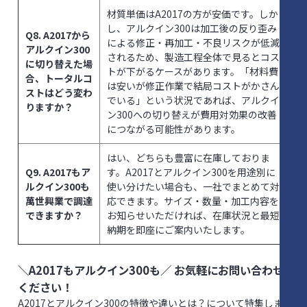
材質単価はA2017の方が安価です。しか
し、アルクイン300は加工後の反り歪み
Q8. A2017から
による修正・再加工・不良リスクが低減
アルクイン300
されるため、製造工程全体で見るとコス
に切り替えた場
トが下がるケースがあります。「材料費
合、トータルコ
は安いが修正作業で結局コストがかさん
ストはどう変わ
でいる」という状況であれば、アルクイ
りますか？
ン300への切り替えが費用対効果の改善
につながる可能性があります。
はい、どちらも豊富に在庫しておりま
Q9. A2017もア
す。A2017とアルクイン300を用途別に
ルクイン300も
使い分けたい場合も、一社でまとめて対
萬世興業で調達
応できます。サイズ・数量・加工内容を
できますか？
お知らせいただければ、在庫状況と最短
納期を即座にご案内いたします。
＼A2017もアルクイン300も／ お気軽にお問い合わせ
ください！
A2017とアルクイン300の特徴や違いとは？について特集しま