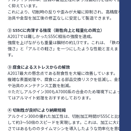
く抑えています。
これにより、切削時の反りや歪みが大幅に抑制され、高精度な
治具や金型を加工後の修正なしに安定して製造できます。
② S55Cに肉薄する強度（剛性向上と軽量化の両立）
A2017では難しかったS55C相当の強度を達成。
強度を上げながらも重量は鋼材の約1/3です。これは、「鉄の
強さ」と「アルミの軽さ」を一つにしたような性能と言えま
す。
③ 腐食によるストレスからの解放
A2017最大の懸念点である耐食性を大幅に改善しています。
複雑な表面処理や、腐食による部品交換リスクを低減し、金型
や治具のメンテナンス工数を削減。
※ただしアルクイン300もA7000系の合金のため環境下によっ
てはアルマイト処理をおすすめしております。
④ 切削性が良好により納期短縮
アルクイン300の優れた加工性は、切削加工時間がS55Cと比較
して約3～50倍のスピードを実現します。これは、加工に大げ
さではあるもののタイムマシンを導入したような効率化を意味