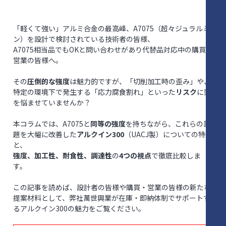
「軽くて強い」アルミ合金の最高峰、A7075（超々ジュラルミ
ン）を設計で検討されている技術者の皆様、
A7075相当品でもOKと問い合わせがあり代替品対応中の購買・
営業の皆様へ。
その
圧倒的な強度
は魅力的ですが、「切削加工時の歪み」や、
特定の環境下で発生する「応力腐食割れ」といった
リスク
に頭
を悩ませていませんか？
本コラムでは、A7075と
同等の強度
を持ちながら、これらの課
題を大幅に改善した
アルクイン300
（UACJ製）についての特徴
と、
強度、加工性、耐食性、調達性
の
4つの視点
で徹底比較しま
す。
この記事を読めば、設計者の皆様や購買・営業の皆様の新たな
提案材料として、弊社萬世興業が在庫・即納体制でサポートす
るアルクイン300の魅力をご覧ください。