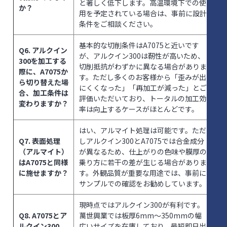
と著しく低下します。高温環境下での使
か？
用を予定されている場合は、事前に設計
条件をご相談ください。
基本的な切削条件はA7075と近いです
Q6. アルクイン
が、アルクイン300は靭性が高いため、
300を加工する
切削抵抗がわずかに異なる場合がありま
際に、A7075か
す。ただし多くのお客様から「歪みが出
ら切り替えた場
にくくなった」「再加工が減った」とご
合、加工条件は
評価いただいており、トータルの加工効
変わりますか？
率は向上するケースがほとんどです。
はい、アルマイト処理は可能です。ただ
Q7. 表面処理
しアルクイン300とA7075では合金成分
（アルマイト）
が異なるため、仕上がりの色味や膜厚の
はA7075と同様
乗り方に若干の差が生じる場合がありま
に施せますか？
す。外観品質が重要な用途では、事前に
サンプルでの確認をお勧めしています。
現時点ではアルクイン300が有利です。
Q8. A7075とア
萬世興業では板厚6mm〜350mmの幅
ルクイン300、
広いサイズを在庫しており、最短即日出