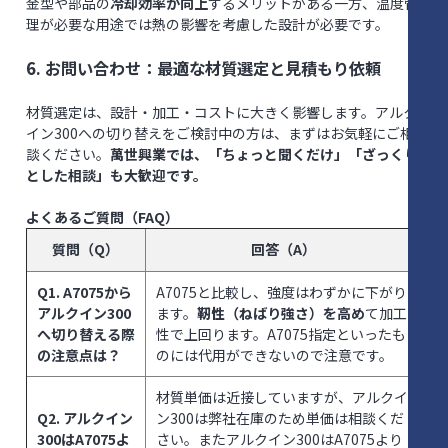
金型や部品の
冷却効率が向上
するメリットがある一方、温度管
理が必要な用途では熱の影響を考慮した設計が必要です。
6. お問い合わせ：最適な材質選定と見積もり依頼
材質選定は、設計・加工・コストに大きく影響します。アルク
イン300への切り替えをご検討中の方は、まずはお気軽にご相
談ください。
萬世興業では、「ちょっと聞くだけ」「ざっくり
とした相談」も大歓迎です。
よくあるご質問（FAQ）
質問（Q）
回答（A）
Q1. A7075から
A7075と比較し、強度はわずかに下がり
アルクイン300
ます。
靭性（ねばり強さ）を高め
て加工
へ切り替える際
性で上回ります。A7075指定といったも
の注意点は？
のには代用ができないので注意です。
材質単価は近接していますが、アルクイ
Q2. アルクイン
ン300は弊社在庫のため単価は相談くだ
300はA7075よ
さい。またアルクイン300はA7075より