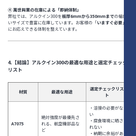
④ 萬世興業の在庫による「即納体制」
弊社では、アルクイン300を
板厚6mmから350mmまで
の幅広
いサイズで豊富に在庫しています。お客様の「
いますぐ必要
」
にお応えできる体制を整えています。
4.【結論】アルクイン300の最適な用途と選定チェック
リスト
選定チェックリス
材質
最適な用途
ト
・溶接の必要がな
い
絶対強度が最優先さ
・腐食環境に晒さ
A7075
れる、航空機部品な
れない
ど
・納期に余裕があ