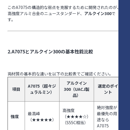
このA7075の構造的な弱点を克服するために開発されたのが、
高強度アルミ合金のニュースタンダード、
アルクイン300
で
す。
2.A7075とアルクイン300の基本性能比較
両材質の基本的な違いを以下の比較表でご確認ください。
アルクイン
A7075（超々ジ
選定のポイ
項目
300（UACJ製
ュラルミン）
ント
品）
絶対強度が
高強度
最高峰
最優先の用
強度
（★★★★☆）
（★★★★★）
途なら
（S55C相当）
A7075