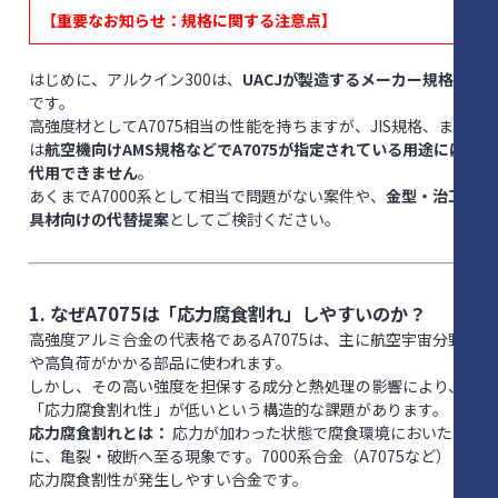
【重要なお知らせ：規格に関する注意点】
はじめに、アルクイン300は、
UACJが製造するメーカー規格品
です。
高強度材としてA7075相当の性能を持ちますが、JIS規格、また
は
航空機向けAMS規格などでA7075が指定されている用途には
代用できません
。
あくまでA7000系として相当で問題がない案件や、
金型・治工
具材向けの代替提案
としてご検討ください。
1. なぜA7075は「応力腐食割れ」しやすいのか？
高強度アルミ合金の代表格であるA7075は、主に航空宇宙分野
や高負荷がかかる部品に使われます。
しかし、その高い強度を担保する成分と熱処理の影響により、
「応力腐食割れ性」が低いという構造的な課題があります。
応力腐食割れとは：
応力が加わった状態で腐食環境においた際
に、亀裂・破断へ至る現象です。7000系合金（A7075など）は
応力腐食割性が発生しやすい合金です。