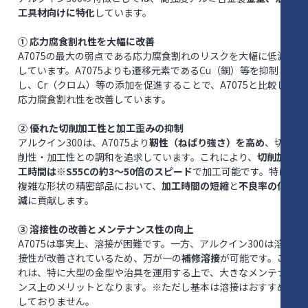
工具材向けに特化
しています。
① 応力腐食割れ性を大幅に改善
A7075の最大の弱点である応力腐食割れのリスクを大幅に低減
しています。A7075よりも遷移元素であるCu（銅）等を抑制
し、Cr（クロム）等の添加を促進することで、A7075と比較し
応力腐食割れ性を改善しています。
② 優れた切削加工性と加工歪みの抑制
アルクイン300は、A7075より
靭性（ねばり強さ）を高め
、切
削性・加工性との調和を追求しています。これにより、
切削加
工時間は※S55Cの約3～50倍のスピード
で加工可能です。特に
複雑な形状の精密部品において、
加工時間の短縮
と
不良率の低
減
に貢献します。
③ 溶接性の改善とメンテナンス性の向上
A7075は事実上、溶接が困難です。一方、アルクイン300は溶
接性が改善されているため、万が一の
補修溶接
が可能です。こ
れは、特に大型の金型や治具を運用する上で、大きなメンテナ
ンス上のメリットとなります。※ただし基本は溶接はおすすめ
しておりません。