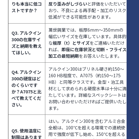
りも本当に低コ
反り歪みがしづらい
と評価をいただいて
ストですか？
おり、不良による再手配・加工のリスク
低減ができる可能性があります。
萬世興業では、板厚6mm～350mmの
Q3. アルクイン
幅広いサイズを在庫しています。具体的
300の在庫サイ
な
板厚（t）とサイズ
をご連絡いただけ
ズと納期を教え
れば、
即座に在庫状況と切断・フライス
てほしい。
加工の最短納期
をお答えいたします。
アルクイン300はブリネル硬さ約150〜
Q4. アルクイン
160 HB程度で、A7075（約150〜175
300の硬度はど
HB）と同等クラスです。金型・治工具
のくらいです
材として求められる硬度水準は十分に満
か？A7075と比
たしています。詳細なスペックシートは
べて教えてくだ
お問い合わせいただければご提供いたし
さい。
ます。
はい。アルクイン300を含むアルミ合金
全般は、100℃を超える環境での連続使
Q5. 使用温度に
用で強度が低下し始め、150℃を超える
制限はあります