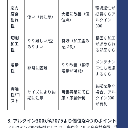
応力
環境適性が
腐食
大幅に改善
（優
必要ならア
低い（要注意）
割れ
位点）
ルクイン
性
300
切削
精密な加工
やや難しい/歪
良好
（加工歪み
加工
が求められ
みやすい
を抑制）
性
る部品なら
メンテナン
溶接
やや改善（補修
非常に困難
ス性も考慮
性
溶接が可能）
するなら
納期を急ぐ
調達
サイズにより納
萬世興業にて在
場合、アル
性/コ
期に注意
庫・即納体制
クイン300
スト
が有利
3. アルクイン300がA7075より優位な4つのポイント
アルクイン300の特徴としては、高強度アルミ合金製
金型、治