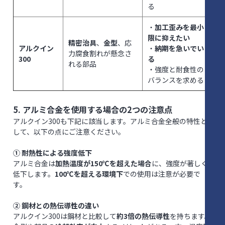
る
・
加工歪みを最小
限に抑えたい
精密治具
、
金型
、応
アルクイン
・
納期を急いでい
力腐食割れが懸念さ
300
る
れる部品
・強度と耐食性の
バランスを求める
5. アルミ合金を使用する場合の
2つの注意点
アルクイン300も下記に該当します。アルミ合金全般の特性と
して、以下の点にご注意ください。
① 耐熱性による強度低下
アルミ合金は
加熱温度が150℃を超えた場合
に、強度が著しく
低下します。
100℃を超える環境下
での使用は注意が必要で
す。
② 鋼材との熱伝導性の違い
アルクイン300は鋼材と比較して
約3倍の熱伝導性
を持ちます。