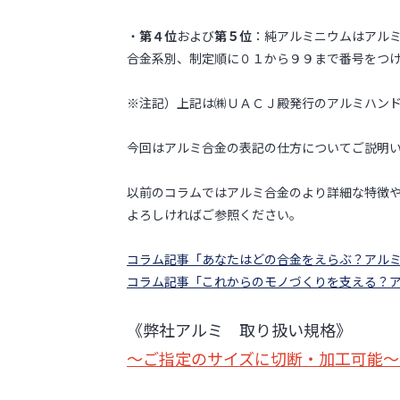
・
第４位
および
第５位
：純アルミニウムはアル
合金系別、制定順に０１から９９まで番号をつ
※注記）上記は㈱ＵＡＣＪ殿発行のアルミハン
今回はアルミ合金の表記の仕方についてご説明
以前のコラムではアルミ合金のより詳細な特徴
よろしければご参照ください。
コラム記事「あなたはどの合金をえらぶ？アル
コラム記事「これからのモノづくりを支える？
《弊社アルミ 取り扱い規格》
～ご指定のサイズに切断・加工可能～