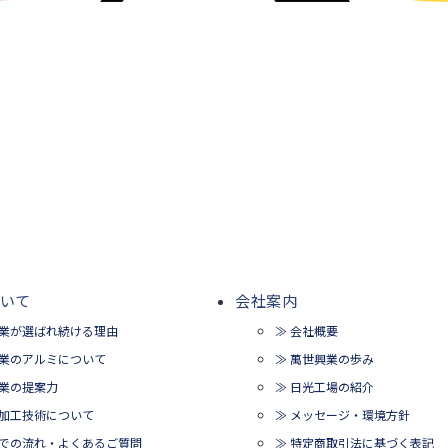
いて
会社案内
興業が選ばれ続ける理由
≫ 会社概要
興業のアルミについて
≫ 萬世興業の歩み
興業の提案力
≫ 日光工場の紹介
ミ加工技術について
≫ メッセージ・環境方針
までの流れ・よくあるご質問
≫ 特定商取引法に基づく表記