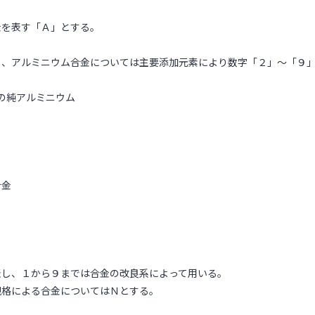
金を表す「Ａ」とする。
」、アルミニウム合金については主要添加元素により数字「２」～「９
上の純アルミニウム
合金
表し、１から９までは合金の改良系によって用いる。
による合金についてはＮとする。