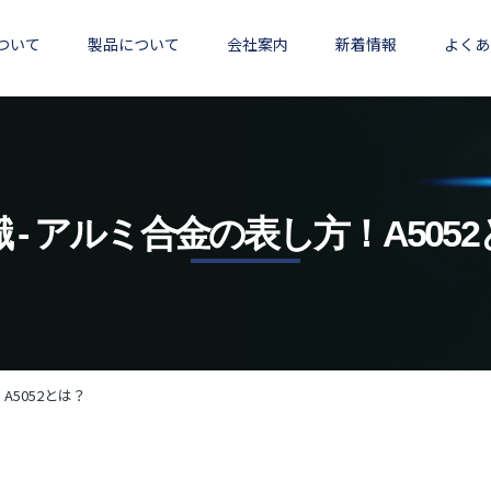
ついて
製品について
会社案内
新着情報
よくあ
 - アルミ合金の表し方！A505
A5052とは？