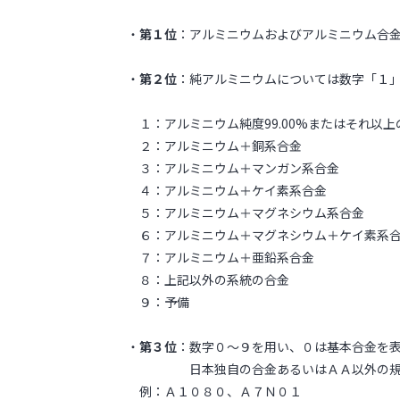
・
第１位
：アルミニウムおよびアルミニウム合
・
第２位
：純アルミニウムについては数字「１
１：アルミニウム純度99.00%またはそれ以
２：アルミニウム＋銅系合金
３：アルミニウム＋マンガン系合金
４：アルミニウム＋ケイ素系合金
５：アルミニウム＋マグネシウム系合金
６：アルミニウム＋マグネシウム＋ケイ素系
７：アルミニウム＋亜鉛系合金
８：上記以外の系統の合金
９：予備
・
第３位
：数字０～９を用い、０は基本合金を
日本独自の合金あるいはＡＡ以外の規格
例：Ａ１０８０、Ａ７Ｎ０１