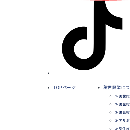
TOPページ
萬世興業につ
≫ 萬世
≫ 萬世
≫ 萬世
≫ アル
≫ 受注